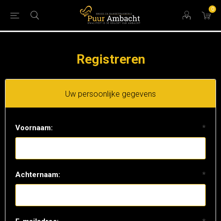
0
Registreren
Uw persoonlijke gegevens
Voornaam:
*
Achternaam:
*