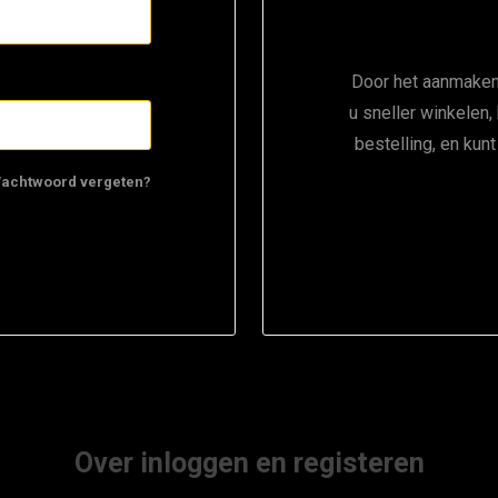
Door het aanmaken
u sneller winkelen,
bestelling, en kun
achtwoord vergeten?
Over inloggen en registeren