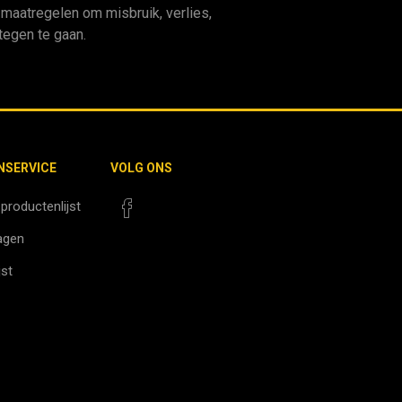
aatregelen om misbruik, verlies,
egen te gaan.
NSERVICE
VOLG ONS
 productenlijst
agen
jst