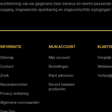
bescherming van uw gegevens heel serieus en neemt passende m
oegang, ongewenste openbaring en ongeoorloofde wijzigingen t
INFORMATIE
MIJN ACCOUNT
KLANTE
Sitemap
Mijn account
Vergelijk
Contact
Bestellingen
Winkelw
Zoek
Klant adressen
Verlangli
Nieuwsberichten
Recent bekeken
producten
Privacy verklaring
Algemene voorwaarden
Over Ons