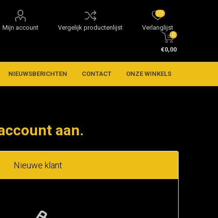
(0)
Mijn account
Vergelijk productenlijst
Verlanglijst
0
€0,00
NIEUWSBERICHTEN
CONTACT
ONZE WINKELS
account aan.
Nieuwe klant