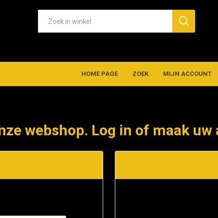
HOME PAGE
ZOEK
MIJN ACCOUNT
nze webshop. Log in of maak uw 
t