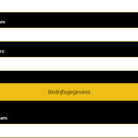
am:
es:
Bedrijfsgegevens
aam: