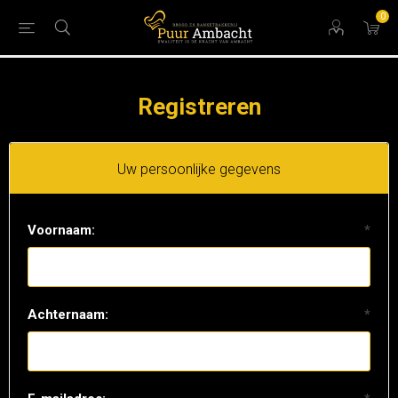
0
Registreren
Uw persoonlijke gegevens
Voornaam:
*
Achternaam:
*