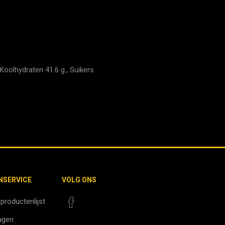
Koolhydraten 41.6 g., Suikers
NSERVICE
VOLG ONS
 productenlijst
agen