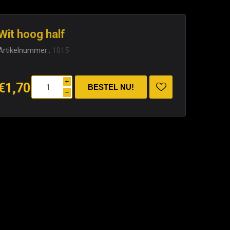
Wit hoog half
Artikelnummer::
1015
i
€1,70
h