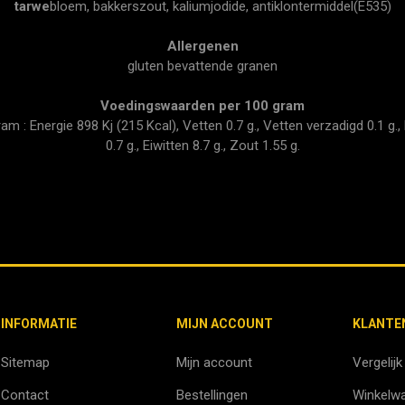
tarwe
bloem, bakkerszout, kaliumjodide, antiklontermiddel(E535)
Allergenen
gluten bevattende granen
Voedingswaarden per 100 gram
 : Energie 898 Kj (215 Kcal), Vetten 0.7 g., Vetten verzadigd 0.1 g., 
0.7 g., Eiwitten 8.7 g., Zout 1.55 g.
INFORMATIE
MIJN ACCOUNT
KLANTE
Sitemap
Mijn account
Vergelijk
Contact
Bestellingen
Winkelw