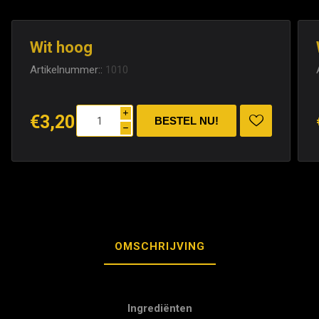
Wit hoog
Artikelnummer::
1010
i
€3,20
h
OMSCHRIJVING
Ingrediënten