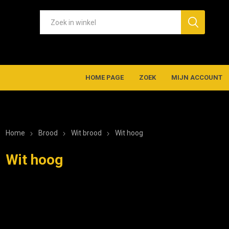
HOME PAGE
ZOEK
MIJN ACCOUNT
Home
Brood
Wit brood
Wit hoog
Wit hoog