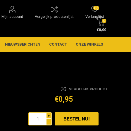
(0)
Mijn account
Vergelijk productenlijst
Verlanglijst
0
€0,00
NIEUWSBERICHTEN
CONTACT
ONZE WINKELS
VERGELIJK PRODUCT
€0,95
i
h