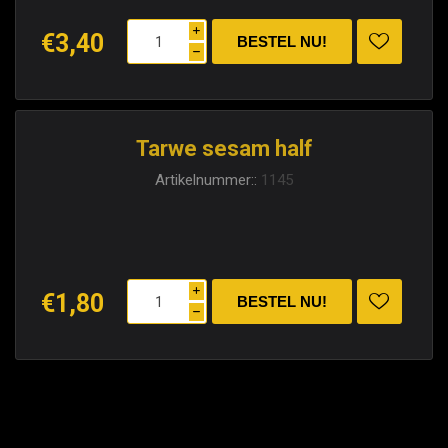
i
€3,40
h
Tarwe sesam half
Artikelnummer::
1145
i
€1,80
h