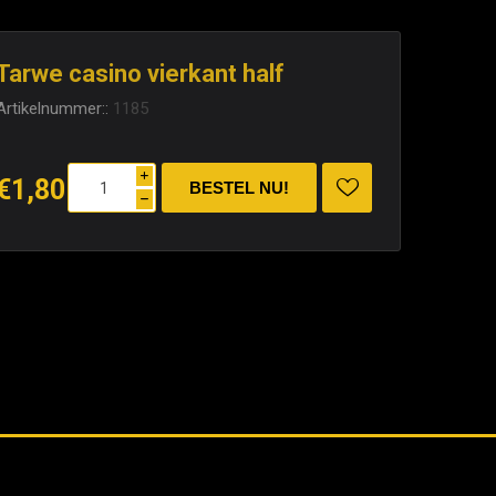
Tarwe casino vierkant half
Artikelnummer::
1185
i
€1,80
h