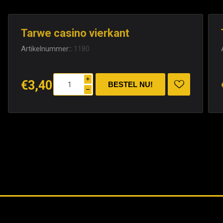
Tarwe casino vierkant
Artikelnummer::
1180
i
€3,40
h