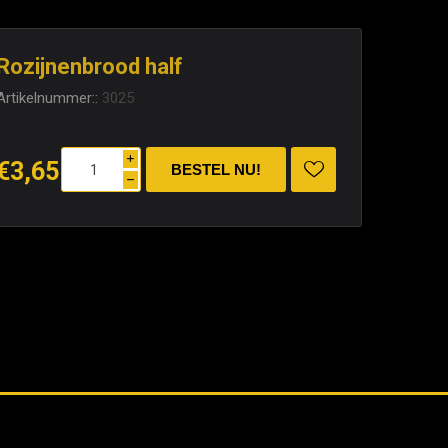
Rozijnenbrood half
Artikelnummer::
3025
i
€3,65
h