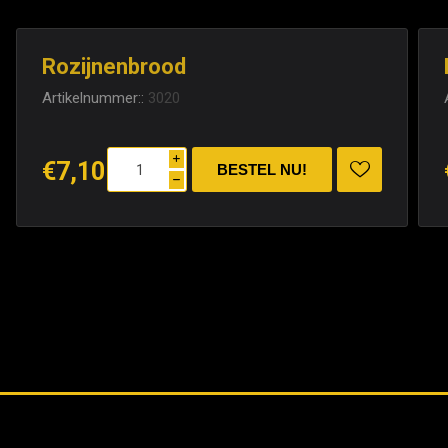
Rozijnenbrood
Artikelnummer::
3020
i
€7,10
h