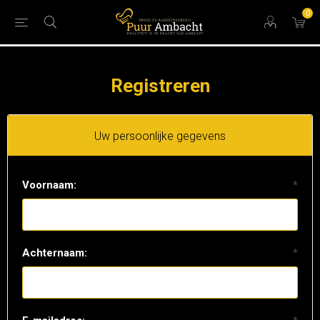
0
Registreren
Uw persoonlijke gegevens
Voornaam:
*
Achternaam:
*