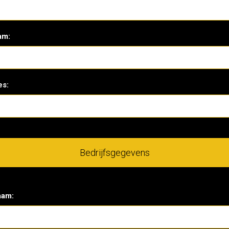
am:
es:
Bedrijfsgegevens
aam: