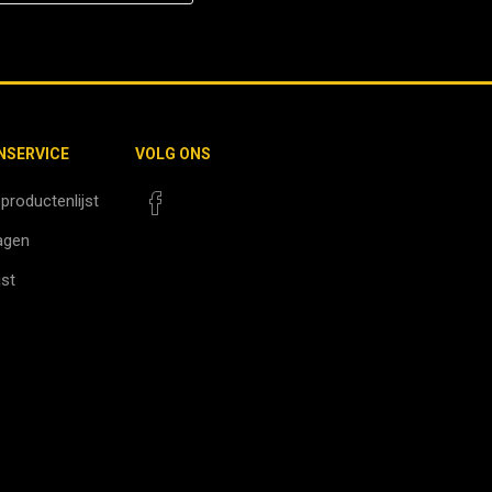
NSERVICE
VOLG ONS
 productenlijst
agen
jst