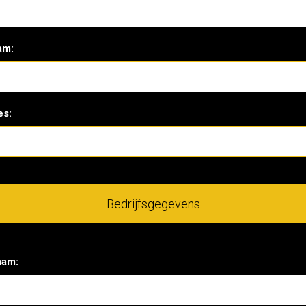
am:
es:
Bedrijfsgegevens
aam: