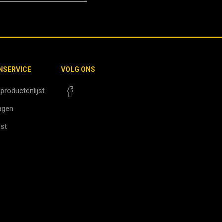
NSERVICE
VOLG ONS
 productenlijst
agen
jst