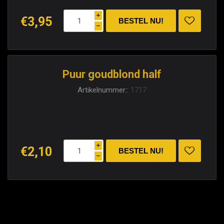
i
€3,95
h
Puur goudblond half
Artikelnummer::
1717
i
€2,10
h