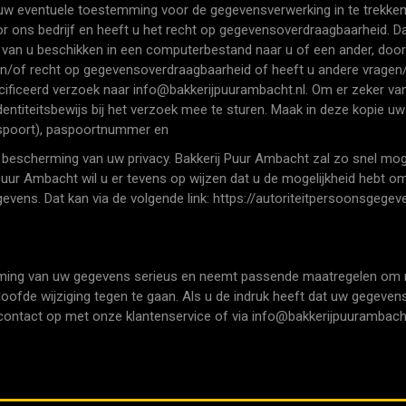
 uw eventuele toestemming voor de gegevensverwerking in te trekke
ons bedrijf en heeft u het recht op gegevensoverdraagbaarheid. Dat
van u beschikken in een computerbestand naar u of een ander, door 
n/of recht op gegevensoverdraagbaarheid of heeft u andere vragen
ficeerd verzoek naar info@bakkerijpuurambacht.nl. Om er zeker van 
identiteitsbewijs bij het verzoek mee te sturen. Maak in deze kopie 
spoort), paspoortnummer en
bescherming van uw privacy. Bakkerij Puur Ambacht zal zo snel mogeli
ur Ambacht wil u er tevens op wijzen dat u de mogelijkheid hebt om e
evens. Dat kan via de volgende link: https://autoriteitpersoonsgegev
ing van uw gegevens serieus en neemt passende maatregelen om mi
e wijziging tegen te gaan. Als u de indruk heeft dat uw gegevens n
 contact op met onze klantenservice of via info@bakkerijpuurambacht