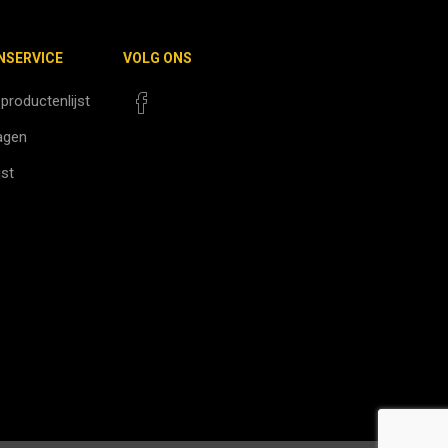
NSERVICE
VOLG ONS
 productenlijst
agen
jst