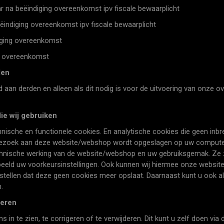
na beëindiging overeenkomst ipv fiscale bewaarplicht
diging overeenkomst ipv fiscale bewaarplicht
iging overeenkomst
g overeenkomst
den
nd aan derden en alleen als dit nodig is voor de uitvoering van onz
die wij gebruiken
hnische en functionele cookies. En analytische cookies die geen inb
e bezoek aan deze website/webshop wordt opgeslagen op uw computer
 technische werking van de website/webshop en uw gebruiksgemak. Z
eeld uw voorkeursinstellingen. Ook kunnen wij hiermee onze website
stellen dat deze geen cookies meer opslaat. Daarnaast kunt u ook all
.
deren
n te zien, te corrigeren of te verwijderen. Dit kunt u zelf doen via 