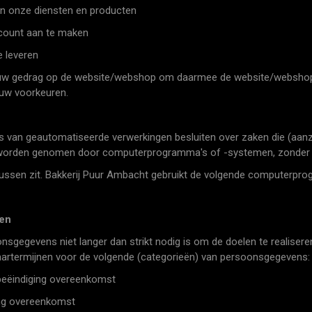
 onze diensten en producten
count aan te maken
 leveren
 gedrag op de website/webshop om daarmee de website/webshop t
uw voorkeuren.
s van geautomatiseerde verwerkingen besluiten over zaken die (aanz
e worden genomen door computerprogramma's of -systemen, zonder 
ussen zit. Bakkerij Puur Ambacht gebruikt de volgende computerpro
en
sgegevens niet langer dan strikt nodig is om de doelen te realis
aartermijnen voor de volgende (categorieën) van persoonsgegevens:
eëindiging overeenkomst
ng overeenkomst