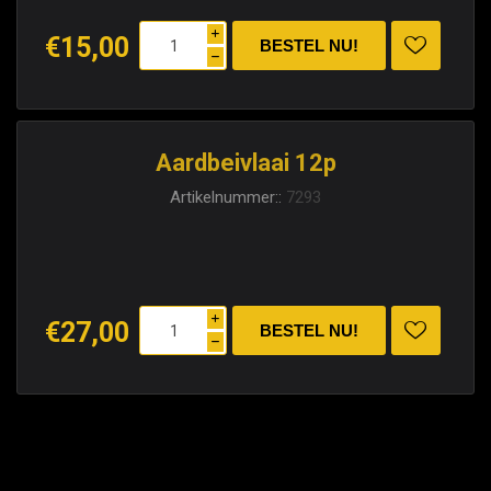
i
€15,00
h
Aardbeivlaai 12p
Artikelnummer::
7293
i
€27,00
h