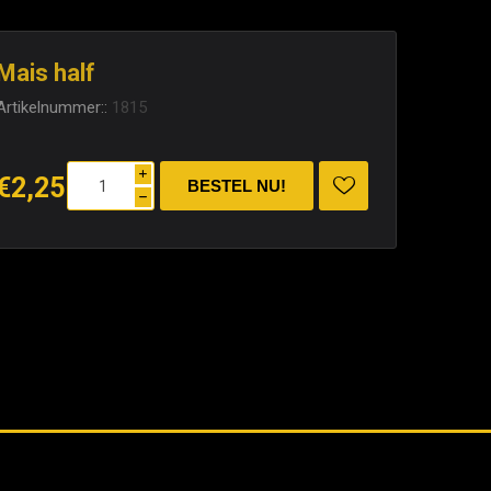
Mais half
Artikelnummer::
1815
i
€2,25
h