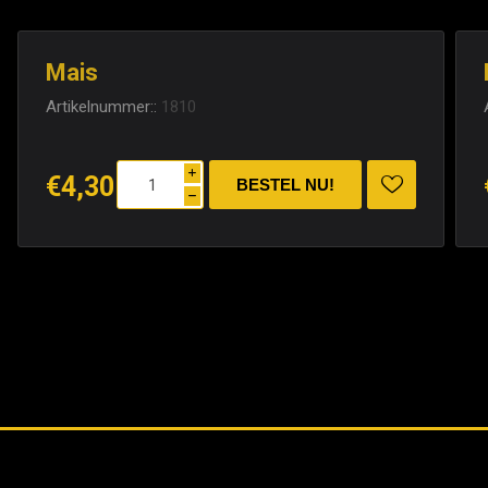
Mais
Artikelnummer::
1810
i
€4,30
h