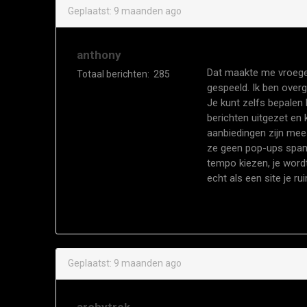
Geplaatst:
9 maanden ago
anthony
Dat maakte me vroeger
Totaal berichten:
285
gespeeld. Ik ben over
Je kunt zelfs bepalen 
berichten uitgezet en 
aanbiedingen zijn mees
ze geen pop-ups spamm
tempo kiezen, je wordt
echt als een site je ru
Geplaatst:
9 maanden ago