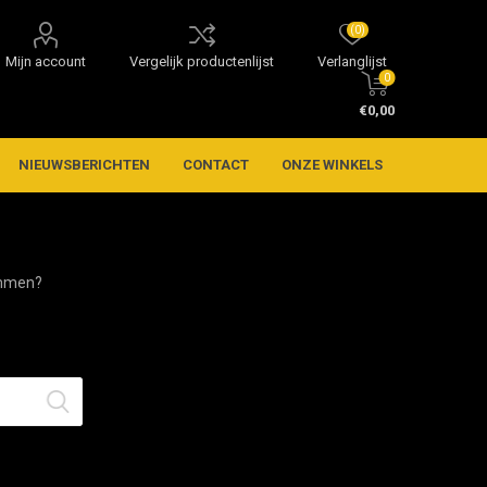
(0)
Mijn account
Vergelijk productenlijst
Verlanglijst
0
€0,00
NIEUWSBERICHTEN
CONTACT
ONZE WINKELS
ammen?