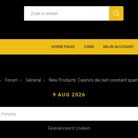
HOME PAGE
ZOEK
MIJN ACCOUNT
Forum
General
New Products
Casino's die niet constant sp
9 AUG 2026
Geavanceerd zoeken