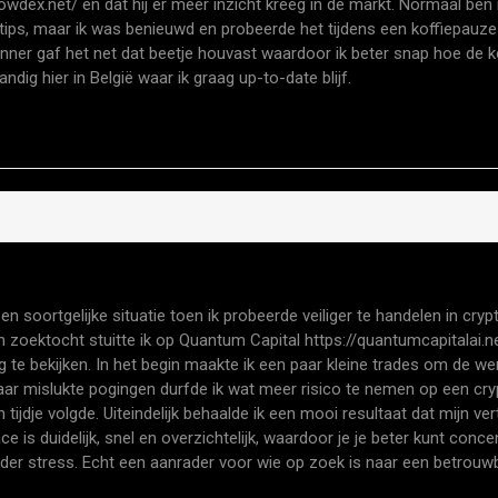
lowdex.net/
en dat hij er meer inzicht kreeg in de markt. Normaal ben 
tips, maar ik was benieuwd en probeerde het tijdens een koffiepauze
inner gaf het net dat beetje houvast waardoor ik beter snap hoe de 
dig hier in België waar ik graag up-to-date blijf.
n soortgelijke situatie toen ik probeerde veiliger te handelen in cryp
jn zoektocht stuitte ik op Quantum Capital
https://quantumcapitalai.n
g te bekijken. In het begin maakte ik een paar kleine trades om de we
paar mislukte pogingen durfde ik wat meer risico te nemen op een cry
en tijdje volgde. Uiteindelijk behaalde ik een mooi resultaat dat mijn v
ce is duidelijk, snel en overzichtelijk, waardoor je je beter kunt conce
nder stress. Echt een aanrader voor wie op zoek is naar een betrouw