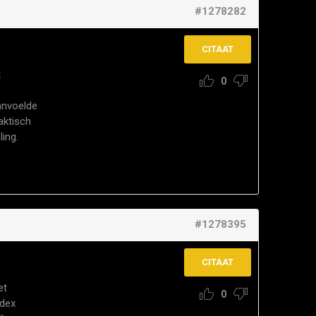
#1278282
CITAAT
t
0
aanvoelde
aktisch
ing.
#1278395
CITAAT
et
0
wdex