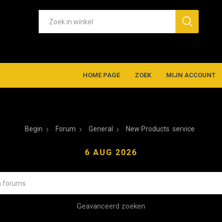
HOME PAGE
ZOEK
MIJN ACCOUNT
Begin
Forum
General
New Products
service
6 AUG 2026
Geavanceerd zoeken