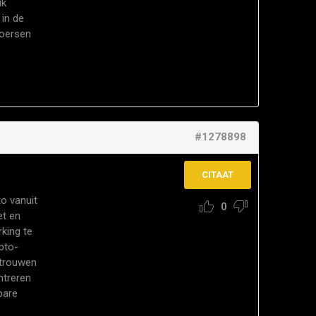
ik
 in de
koersen
#1278898
CITAAT
to vanuit
0
et
en
rking te
pto-
ertrouwen
ntreren
bare