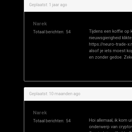
Geplaatst:
1 jaar ago
Narek
Tijdens een koffie op 
Totaal berichten:
54
nieuwsgierigheid klik
https://neuro-trade-x.
alsof je iets moest k
en zonder gedoe. Zeker
Geplaatst:
10 maanden ago
Narek
Hoi allemaal, ik kom u
Totaal berichten:
54
onderwerp van cryptov