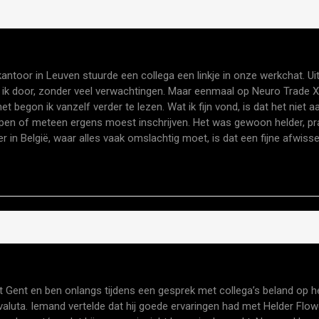
kantoor in Leuven stuurde een collega een linkje in onze werkchat. Ui
te ik door, zonder veel verwachtingen. Maar eenmaal op Neuro Trade X
net
begon ik vanzelf verder te lezen. Wat ik fijn vond, is dat het niet 
open of meteen ergens moest inschrijven. Het was gewoon helder, pr
 in België, waar alles vaak omslachtig moet, is dat een fijne afwissel
it Gent en ben onlangs tijdens een gesprek met collega’s beland op h
aluta. Iemand vertelde dat hij goede ervaringen had met Helder Flo