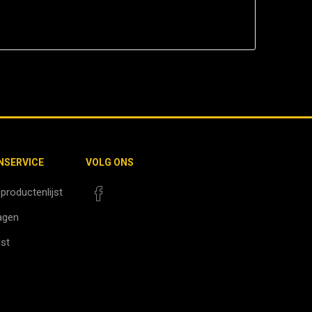
NSERVICE
VOLG ONS
 productenlijst
agen
jst