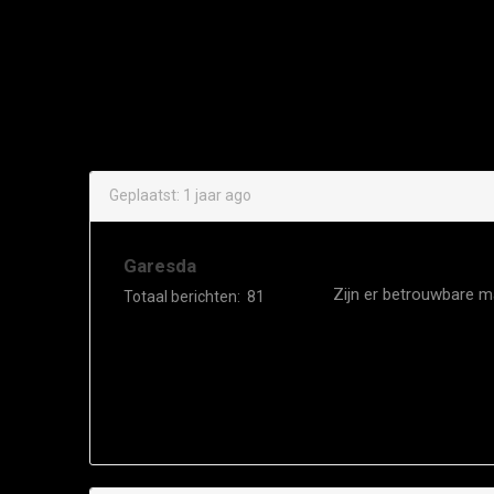
Geplaatst:
1 jaar ago
Garesda
Zijn er betrouwbare m
Totaal berichten:
81