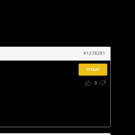
#1278281
CITAAT
0