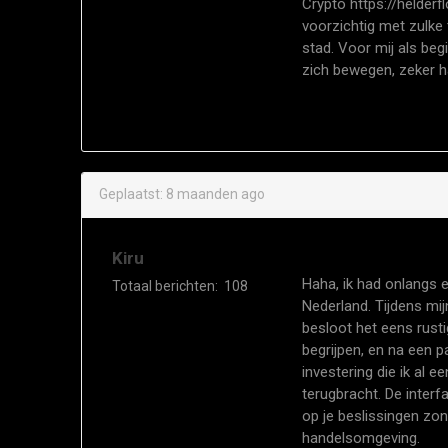
Crypto
https://helderf
voorzichtig met zulke 
stad. Voor mij als beg
zich bewegen, zeker han
Geplaatst:
8 maanden ago
Kiru
Haha, ik had onlangs ee
Totaal berichten:
108
Nederland. Tijdens mi
besloot het eens rusti
begrijpen, en na een 
investering die ik al e
terugbracht. De interfa
op je beslissingen zo
handelsomgeving.