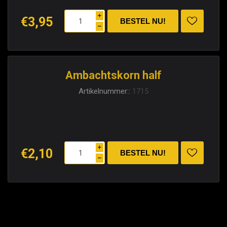
i
€3,95
h
Ambachtskorn half
Artikelnummer::
1715
i
€2,10
h