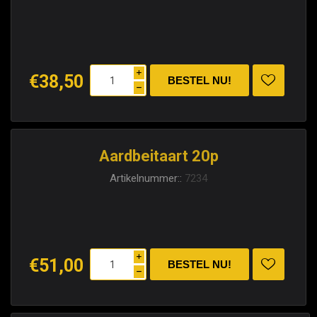
i
€38,50
h
Aardbeitaart 20p
Artikelnummer::
7234
i
€51,00
h