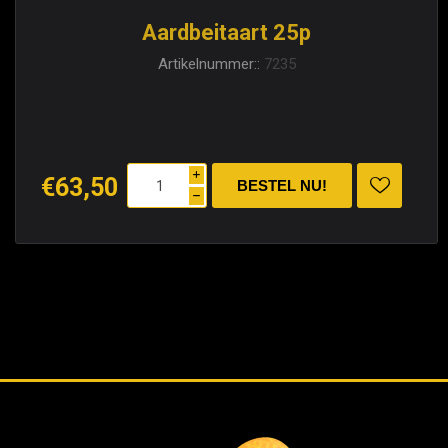
Aardbeitaart 25p
Artikelnummer::
7235
i
€63,50
h